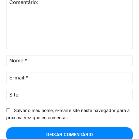
Comentário:
No
E-
mai
Sit
Salvar o meu nome, e-mail e site neste navegador para a
próxima vez que eu comentar.