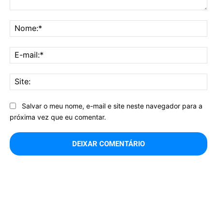
Comentário:
No
E-
mai
Sit
Salvar o meu nome, e-mail e site neste navegador para a
próxima vez que eu comentar.