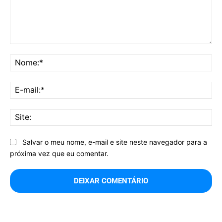
Comentário:
No
E-
mai
Sit
Salvar o meu nome, e-mail e site neste navegador para a
próxima vez que eu comentar.