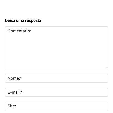
Deixa uma resposta
Comentário:
No
E-
mai
Sit