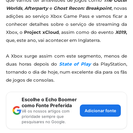
que vamos ter antevisões de jogos como
The Outer
Worlds
,
Afterparty
e
Ghost Recon: Breakpoint
, novas
adições ao serviço Xbox Game Pass e vamos ficar a
conhecer detalhes sobre o serviço de streaming da
Xbox, o
Project xCloud
, assim como do evento
X019
,
que, este ano, vai acontecer em Inglaterra.
A Xbox surge assim com este segmento, menos de
duas horas depois do
State of Play
da PlayStation,
tornando o dia de hoje, num excelente dia para os fãs
de jogos de consolas.
Escolhe o Echo Boomer
como Fonte Preferida
Adicionar fonte
Vê os nossos artigos com
prioridade sempre que
pesquisares no Google.