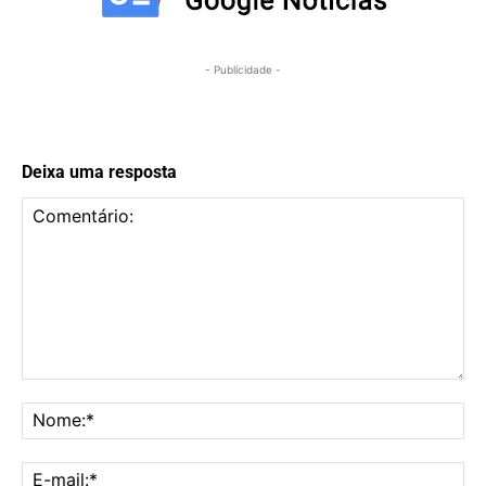
- Publicidade -
Deixa uma resposta
Comentário:
No
E-