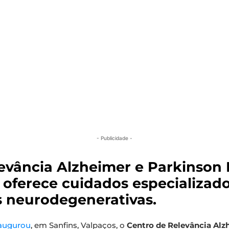
- Publicidade -
evância Alzheimer e Parkinson 
 oferece cuidados especializad
 neurodegenerativas.
augurou
, em Sanfins, Valpaços, o
Centro de Relevância Alz