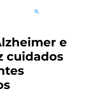
Alzheimer e
z cuidados
ntes
os