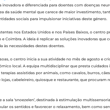
 inovadora e diferenciada para doentes com doenças neurod
 da saúde mental que carece de maior investimento, tant
tidades sociais para impulsionar iniciativas deste género.
tentes nos Estados Unidos e nos Países Baixos, o centro p
e Coimbra. A ideia é replicar as soluções inovadoras que
a às necessidades destes doentes.
as, o centro inicia a sua atividade no mês de agosto e cri
mico local. A equipa multidisciplinar que presta cuidados in
terapias assistidas por animais, como cavalos, burros, cães
 lojas, cabeleireiro, quiosque e restaurante, que procuram
 a sala ‘snoezelen’, destinada à estimulação multissensori
mular os sentidos e favorecer o relaxamento, bem como serviç