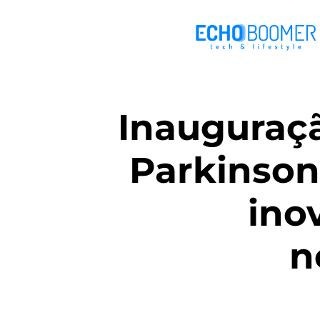
Inauguraçã
Parkinson
ino
n