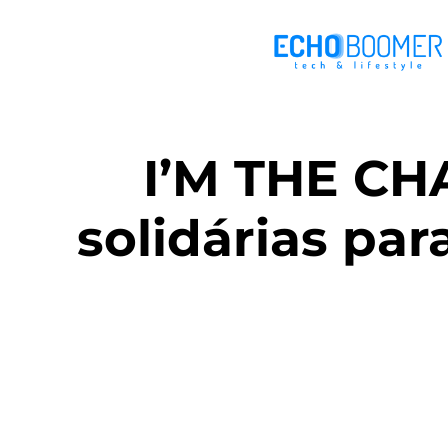
I’M THE CH
solidárias pa