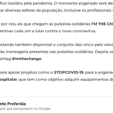
fios trazidos pela pandemia. O montante angariado será dest
diversas esferas da população, inclusive os profissionais
 por nós, eis que chegam as pulseiras solidárias
I’M THE C
entivar cada um a lutar contra o novo coronavírus.
estando também disponível o conjunto das cinco pelo valor
as mensagens presentes nas pulseiras solidárias. Depois, s
hashtag
#imthechange
.
o para apoiar projetos como o
STOPCOVID-19
, para a angari
ospitalar
, que tem como objetivo adquirir equipamentos de 
te Preferida
mpre que pesquisares no Google.