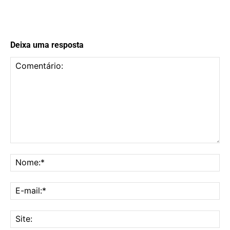
Deixa uma resposta
Comentário:
No
E-
mai
Sit