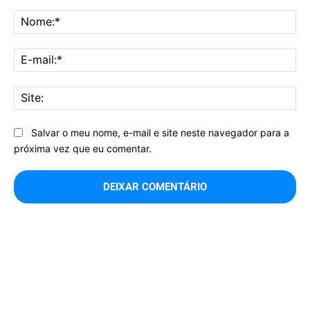
Comentário:
No
E-
mai
Sit
Salvar o meu nome, e-mail e site neste navegador para a
próxima vez que eu comentar.