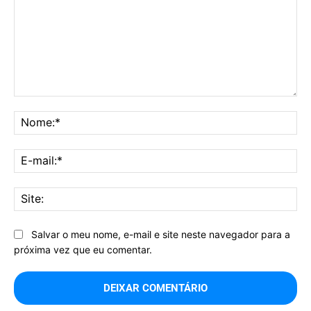
Comentário:
No
E-
mai
Sit
Salvar o meu nome, e-mail e site neste navegador para a
próxima vez que eu comentar.