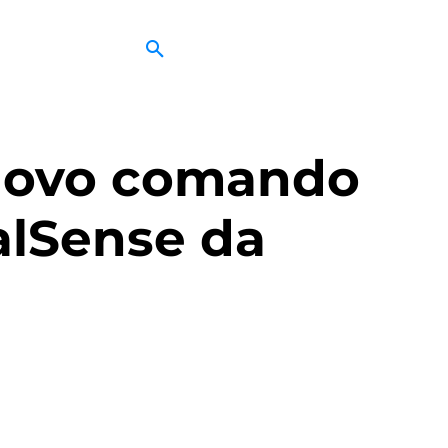
 novo comando
alSense da