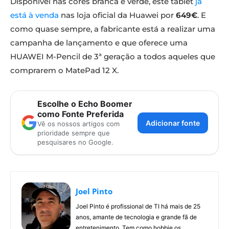
Disponível nas cores branca e verde, este tablet
já
está à venda
nas loja oficial da Huawei por
649€
. E
como quase sempre, a fabricante está a realizar uma
campanha de lançamento e que oferece uma
HUAWEI M-Pencil de 3ª geração a todos aqueles que
comprarem o MatePad 12 X.
Escolhe o Echo Boomer
como Fonte Preferida
Adicionar fonte
Vê os nossos artigos com
prioridade sempre que
pesquisares no Google.
Joel Pinto
Joel Pinto é profissional de TI há mais de 25
anos, amante de tecnologia e grande fã de
entretenimento. Tem como hobbie os