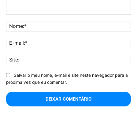
Comentário:
No
E-
mai
Sit
Salvar o meu nome, e-mail e site neste navegador para a
próxima vez que eu comentar.