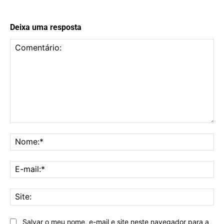
Deixa uma resposta
Comentário:
No
E-
mai
Sit
Salvar o meu nome, e-mail e site neste navegador para a