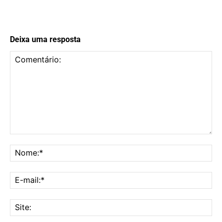
Deixa uma resposta
Comentário:
No
E-
mai
Sit