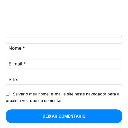
Comentário:
No
E-
mai
Sit
Salvar o meu nome, e-mail e site neste navegador para a
próxima vez que eu comentar.