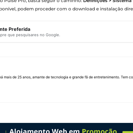
sso Pulse Pro, basta seguir o caminho:
Definições > Sistema 
disponível, podem proceder com o download e instalação dir
te Preferida
mpre que pesquisares no Google.
I há mais de 25 anos, amante de tecnologia e grande fã de entretenimento. Tem co