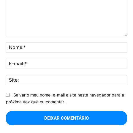
Comentário:
No
E-
mai
Sit
Salvar o meu nome, e-mail e site neste navegador para a
próxima vez que eu comentar.