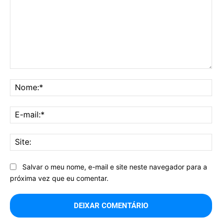
Comentário:
No
E-
mai
Sit
Salvar o meu nome, e-mail e site neste navegador para a
próxima vez que eu comentar.