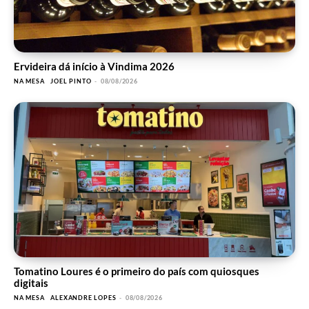
Ervideira dá início à Vindima 2026
NA MESA
JOEL PINTO
-
08/08/2026
Tomatino Loures é o primeiro do país com quiosques
digitais
NA MESA
ALEXANDRE LOPES
-
08/08/2026