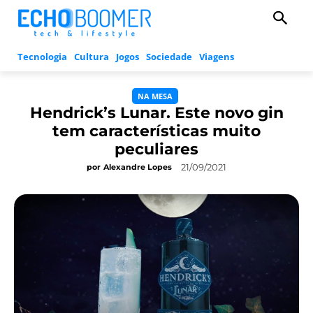
Tecnologia
Cultura
Jogos
Sociedade
Viagens
NA MESA
Hendrick’s Lunar. Este novo gin
tem características muito
peculiares
21/09/2021
por
Alexandre Lopes