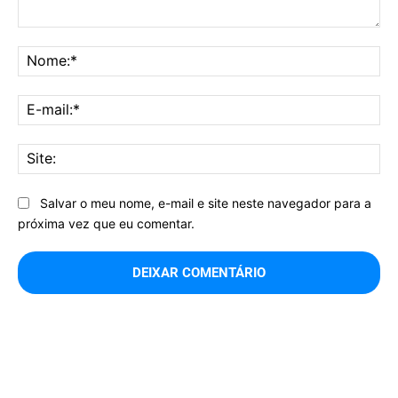
Comentário:
No
E-
mai
Sit
Salvar o meu nome, e-mail e site neste navegador para a
próxima vez que eu comentar.