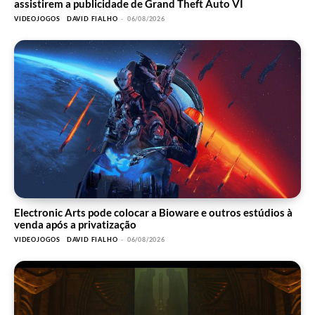
assistirem a publicidade de Grand Theft Auto VI
VIDEOJOGOS
DAVID FIALHO
-
06/08/2026
Electronic Arts pode colocar a Bioware e outros estúdios à
venda após a privatização
VIDEOJOGOS
DAVID FIALHO
-
06/08/2026