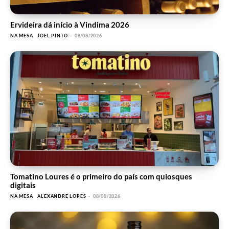
Ervideira dá início à Vindima 2026
NA MESA
JOEL PINTO
-
08/08/2026
Tomatino Loures é o primeiro do país com quiosques
digitais
NA MESA
ALEXANDRE LOPES
-
08/08/2026