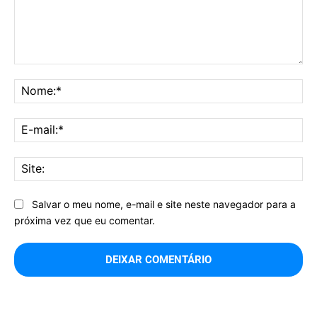
Comentário:
No
E-
mai
Sit
Salvar o meu nome, e-mail e site neste navegador para a
próxima vez que eu comentar.