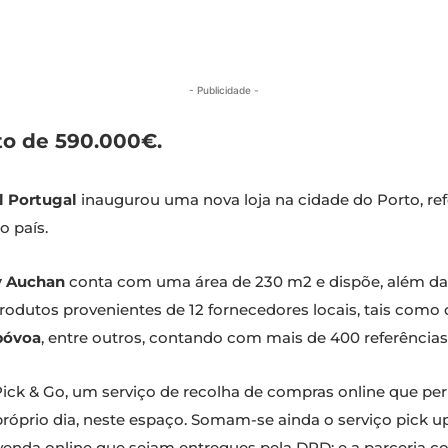
- Publicidade -
o de 590.000€.
l Portugal
inaugurou uma nova loja na cidade do Porto, re
o país.
 Auchan
conta com uma área de 230 m2 e dispõe, além das
odutos provenientes de 12 fornecedores locais, tais como
póvoa
, entre outros, contando com mais de 400 referências
e Pick & Go, um serviço de recolha de compras online que per
 próprio dia, neste espaço. Somam-se ainda o serviço pick 
venda online que sejam entregues pela DPD; e a parceria 