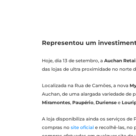
Representou um investiment
Hoje, dia 13 de setembro, a
Auchan Retai
das lojas de ultra proximidade no norte d
Localizada na Rua de Camões, a nova
My
Auchan, de uma alargada variedade de pr
Miramontes
,
Paupério
,
Duriense
e
Louri
A loja disponibiliza ainda os serviços d
compras no
site oficial
e recolhê-las, no
compras efetuadas em qualquer site de 