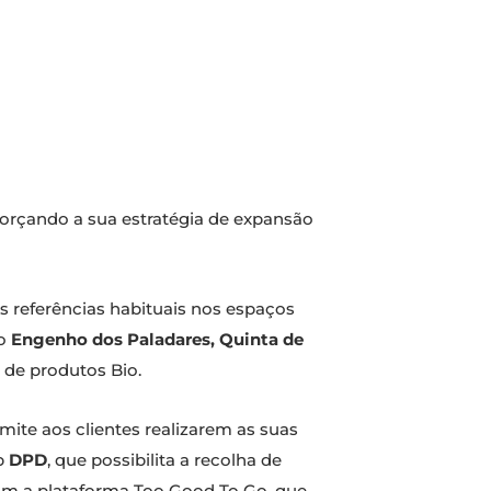
forçando a sua estratégia de expansão
 referências habituais nos espaços
 o
Engenho dos Paladares, Quinta de
 de produtos Bio.
mite aos clientes realizarem as suas
up
DPD
, que possibilita a recolha de
com a plataforma Too Good To Go, que