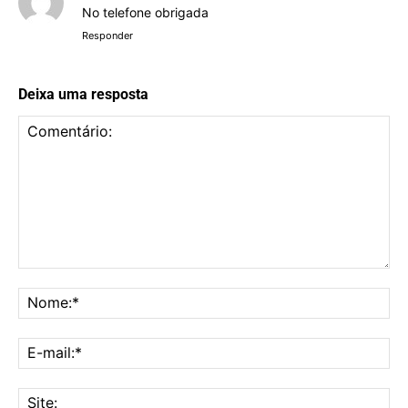
No telefone obrigada
Responder
Deixa uma resposta
Comentário:
No
E-
mai
Sit