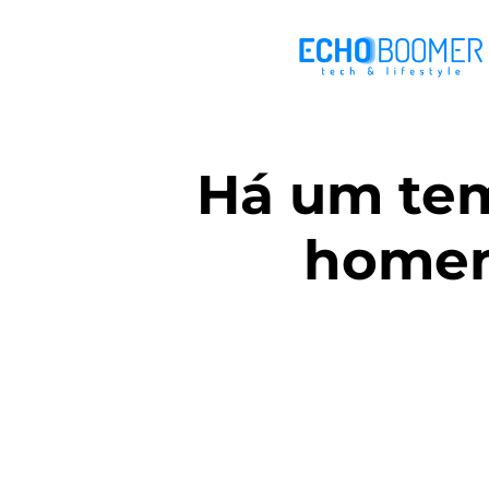
Há um tem
homen