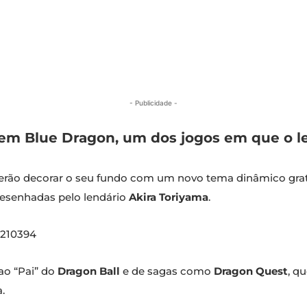
- Publicidade -
 em Blue Dragon, um dos jogos em que o len
oderão decorar o seu fundo com um novo tema dinâmico gra
desenhadas pelo lendário
Akira Toriyama
.
2210394
o “Pai” do
Dragon Ball
e de sagas como
Dragon Quest
, q
.