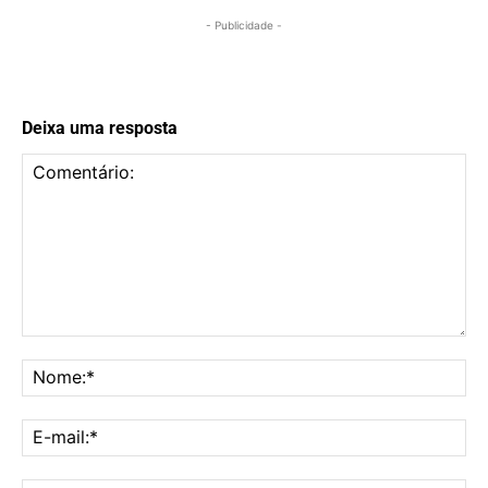
- Publicidade -
Deixa uma resposta
Comentário:
No
E-
mai