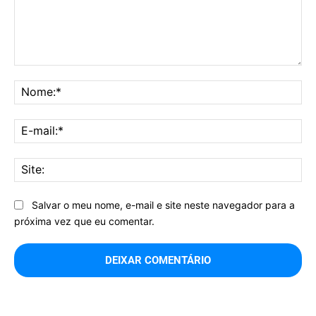
Comentário:
No
E-
mai
Sit
Salvar o meu nome, e-mail e site neste navegador para a
próxima vez que eu comentar.