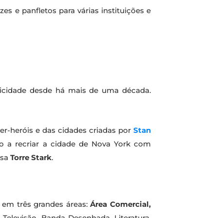
es e panfletos para várias instituições e
licidade desde há mais de uma década.
per-heróis e das cidades criadas por
Stan
co a recriar a cidade de Nova York com
osa
Torre Stark
.
 em três grandes áreas:
Área Comercial,
levisão, Banda Desenhada, Literatura,