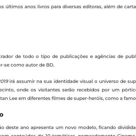
s últimos anos livros para diversas editoras, além de cartaz
trador de todo o tipo de publicações e agências de pub
r-se como autor de BD.
2019
irá assumir na sua identidade visual o universo de su
ecinto, onde os visitantes serão recebidos por um pórti
 Stan Lee em diferentes filmes de super-heróis, como a fam
o
ão deste ano apresenta um novo modelo, ficando dividida
om conteúdos de 10 temáticas, nomeadamente Cinema, Te