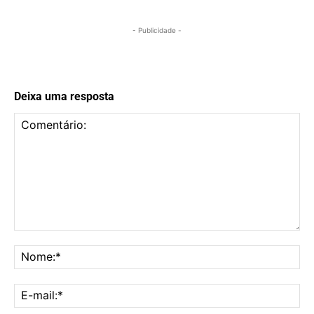
- Publicidade -
Deixa uma resposta
Comentário:
No
E-
mai