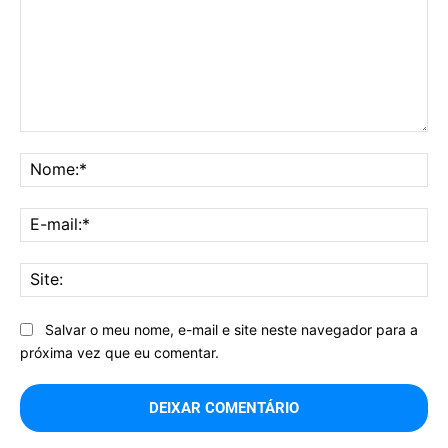
Comentário:
No
E-
mai
Sit
Salvar o meu nome, e-mail e site neste navegador para a
próxima vez que eu comentar.