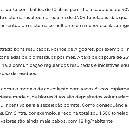
-a-porta com baldes de 10 litros permitiu a captação de 40
te sistema resultou na recolha de 3.704 toneladas, das qua
plementou um sistema semelhante em menor escala, atingi
do bons resultados. Fornos de Algodres, por exemplo, i
neladas de biorresíduos por mês. A taxa de captura de 25% 
a, a comunicação regular dos resultados e iniciativas edu
ração de resíduos.
es, como o modelo de co-coleção com sacos óticos implem
s. Neste modelo, os biorresíduos são depositados voluntari
ou incentivo para a separação correta. Como consequência,
. Em Sintra, por exemplo, a recolha totalizou 1.500 tonela
valores são ainda mais baixos, com 18 kg/habitante.