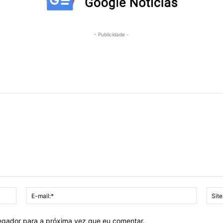
- Publicidade -
Nome:*
E-
mail:*
vegador para a próxima vez que eu comentar.