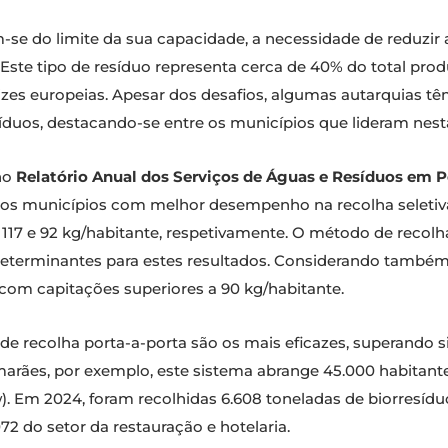
-se do limite da sua capacidade, a necessidade de reduzir
Este tipo de resíduo representa cerca de 40% do total prod
izes europeias. Apesar dos desafios, algumas autarquias 
íduos, destacando-se entre os municípios que lideram nest
no
Relatório Anual dos Serviços de Águas e Resíduos em P
 os municípios com melhor desempenho na recolha seletiva
 117 e 92 kg/habitante, respetivamente. O método de recolh
determinantes para estes resultados. Considerando também 
 com capitações superiores a 90 kg/habitante.
e recolha porta-a-porta são os mais eficazes, superando 
arães, por exemplo, este sistema abrange 45.000 habitante
. Em 2024, foram recolhidas 6.608 toneladas de biorresíduo
72 do setor da restauração e hotelaria.