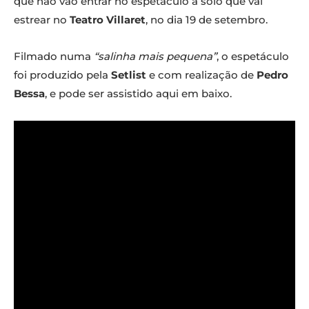
que não vão entrar no espetáculo a solo que vai
estrear no
Teatro Villaret
, no dia 19 de setembro.
Filmado numa
“salinha mais pequena”
, o espetáculo
foi produzido pela
Setlist
e com realização de
Pedro
Bessa
, e pode ser assistido aqui em baixo.