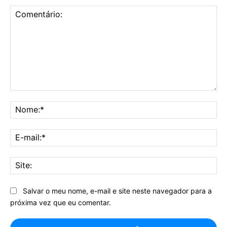
Comentário:
No
E-
mai
Sit
Salvar o meu nome, e-mail e site neste navegador para a
próxima vez que eu comentar.