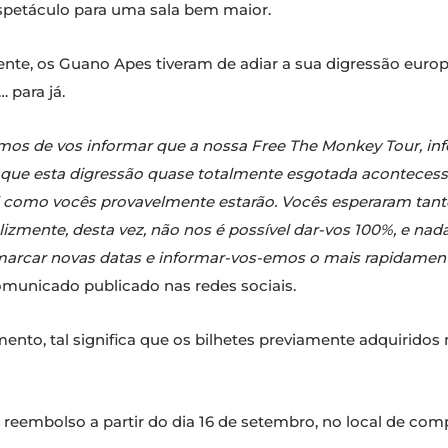
espetáculo para uma sala bem maior.
zmente, os Guano Apes tiveram de adiar a sua digressão euro
 para já.
emos de vos informar que a nossa Free The Monkey Tour, inf
 que esta digressão quase totalmente esgotada aconteces
tal como vocês provavelmente estarão. Vocês esperaram tan
izmente, desta vez, não nos é possível dar-vos 100%, e nada
marcar novas datas e informar-vos-emos o mais rapidament
omunicado publicado nas redes sociais.
ento, tal significa que os bilhetes previamente adquirido
 reembolso a partir do dia 16 de setembro, no local de com