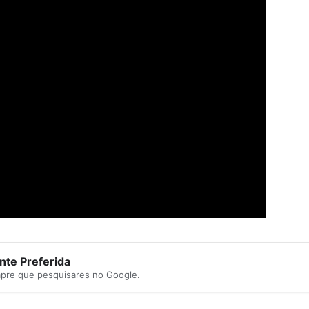
te Preferida
mpre que pesquisares no Google.