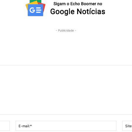
- Publicidade -
Nome:*
E-
mail:*