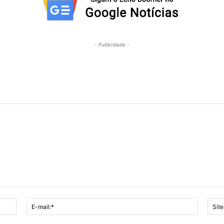
- Publicidade -
Nome:*
E-
mail:*