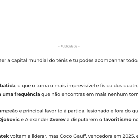
- Publicidade -
a ser a capital mundial do ténis e tu podes acompanhar tod
 batida
, o que o torna o mais imprevisível e físico dos quat
m uma frequência
que não encontras em mais nenhum torn
campeão e principal favorito à partida, lesionado e fora do 
Djokovic
e Alexander
Zverev
a disputarem o
favoritismo
no
atek
voltam a liderar, mas Coco Gauff, vencedora em 2025, 