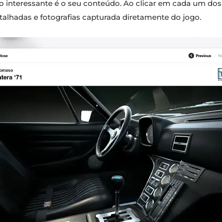
o interessante é o seu conteúdo. Ao clicar em cada um do
etalhadas e fotografias capturada diretamente do jogo.