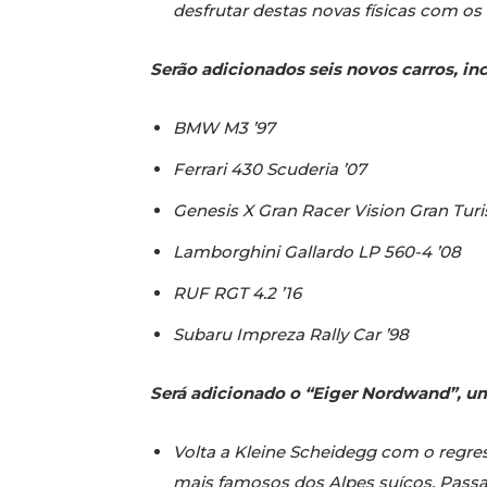
desfrutar destas novas físicas com os
Serão adicionados seis novos carros, in
BMW M3 ’97
Ferrari 430 Scuderia ’07
Genesis X Gran Racer Vision Gran Tu
Lamborghini Gallardo LP 560-4 ’08
RUF RGT 4.2 ’16
Subaru Impreza Rally Car ’98
Será adicionado o “Eiger Nordwand”, um 
Volta a Kleine Scheidegg com o regress
mais famosos dos Alpes suíços. Passan