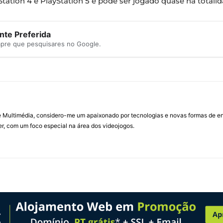
Station 4 e PlayStation 5 e pode ser jogado quase na total
te Preferida
mpre que pesquisares no Google.
Multimédia, considero-me um apaixonado por tecnologias e novas formas de ent
, com um foco especial na área dos videojogos.