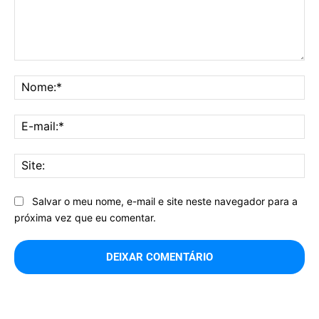
Comentário:
No
E-
mai
Sit
Salvar o meu nome, e-mail e site neste navegador para a
próxima vez que eu comentar.