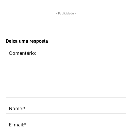
- Publicidade -
Deixa uma resposta
Comentário:
No
E-
mai