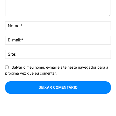
Comentário:
No
E-
mai
Sit
Salvar o meu nome, e-mail e site neste navegador para a
próxima vez que eu comentar.