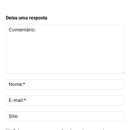
Deixa uma resposta
Comentário:
No
E-
mai
Sit