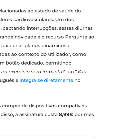
relacionadas ao estado de saúde do
cadores cardiovasculares. Um dos
, captando interrupções, sestas diurnas
a grande novidade é o recurso Pergunte ao
 para criar planos dinâmicos e
tadas ao contexto do utilizador, como
e um botão dedicado, permitindo
 um exercício sem impacto?
” ou “
Vou
rtuguês e
integra‑se diretamente
no
A compra de dispositivos compatíveis
disso, a assinatura custa
8,99€
por mês