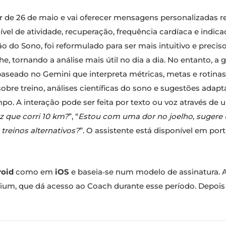
tir de 26 de maio e vai oferecer mensagens personalizadas 
nível de atividade, recuperação, frequência cardíaca e indi
do Sono, foi reformulado para ser mais intuitivo e preciso
he, tornando a análise mais útil no dia a dia. No entanto, 
aseado no Gemini que interpreta métricas, metas e rotinas
sobre treino, análises científicas do sono e sugestões adap
empo. A interação pode ser feita por texto ou voz através d
z que corri 10 km?
”, “
Estou com uma dor no joelho, sugere
treinos alternativos?
”. O assistente está disponível em po
roid
como em
iOS
e baseia‑se num modelo de assinatura. 
ium, que dá acesso ao Coach durante esse período. Depois 