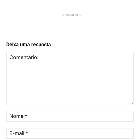
- Publicidade -
Deixa uma resposta
Comentário:
No
E-
mai