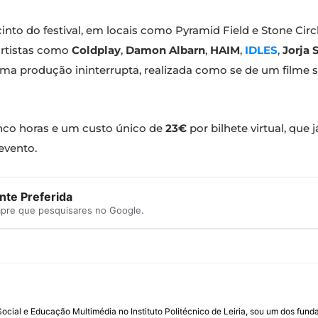
nto do festival, em locais como Pyramid Field e Stone Circl
artistas como
Coldplay
,
Damon Albarn
,
HAIM
,
IDLES
,
Jorja 
uma produção ininterrupta, realizada como se de um filme se
nco horas e um custo único de
23€
por bilhete virtual, que
evento.
te Preferida
mpre que pesquisares no Google.
ial e Educação Multimédia no Instituto Politécnico de Leiria, sou um dos fun