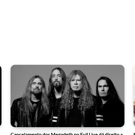
Cancelamento dos Megadeth no Evil Live dá direito a