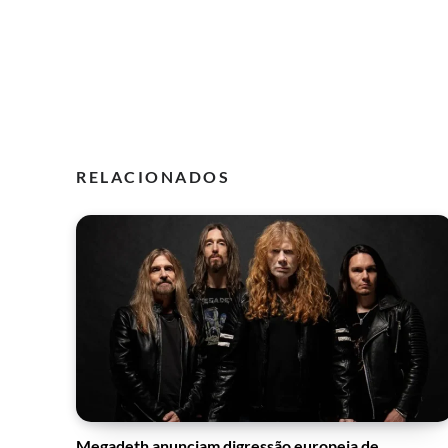
RELACIONADOS
Megadeth anunciam digressão europeia de