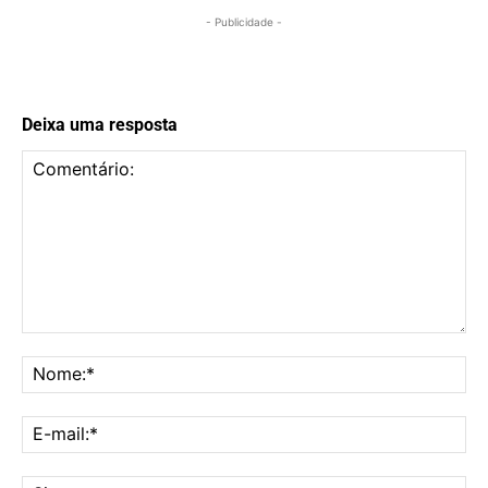
- Publicidade -
Deixa uma resposta
Comentário:
No
E-
mai
Sit