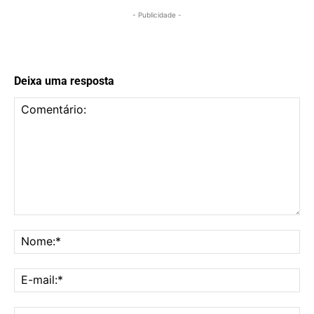
- Publicidade -
Deixa uma resposta
Comentário:
No
E-
mai
Sit