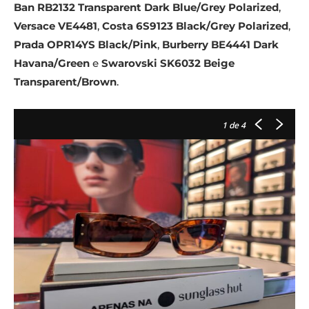
Ban RB2132 Transparent Dark Blue/Grey Polarized
,
Versace VE4481
,
Costa 6S9123 Black/Grey Polarized
,
Prada OPR14YS Black/Pink
,
Burberry BE4441 Dark
Havana/Green
e
Swarovski SK6032 Beige
Transparent/Brown
.
1
de 4