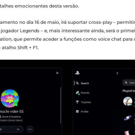
etalhes emocionantes desta versão.
çamento no dia 16 de maio, irá suportar cross-play – permi
ogador Legends – e, mais interessante ainda, será o primei
tation, que permite aceder a funções como voice chat para 
 atalho Shift + F1.