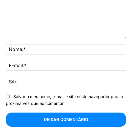
Comentário:
No
E-
mai
Sit
Salvar o meu nome, e-mail e site neste navegador para a
próxima vez que eu comentar.