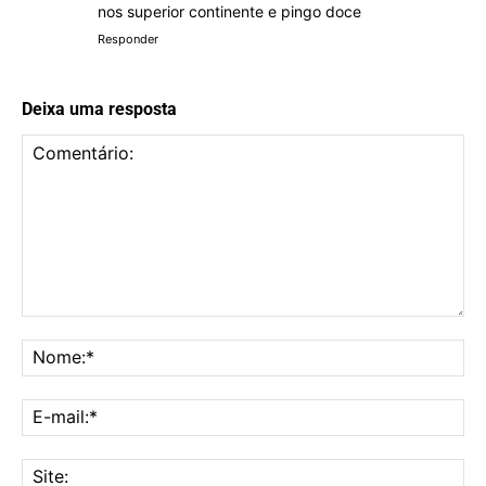
nos superior continente e pingo doce
Responder
Deixa uma resposta
Comentário:
No
E-
mai
Sit