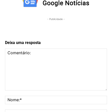
- Publicidade -
Deixa uma resposta
Comentário:
No
E-