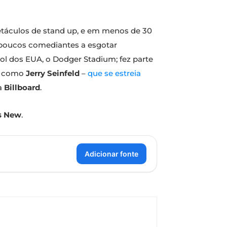
etáculos de stand up, e em menos de 30
os poucos comediantes a esgotar
bol dos EUA, o Dodger Stadium; fez parte
es como
Jerry Seinfeld
–
que se estreia
 a
Billboard
.
Is New
.
Adicionar fonte