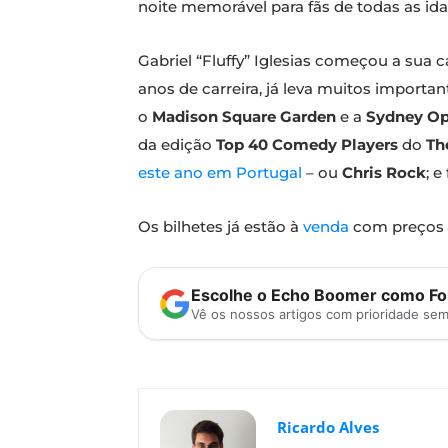
noite memorável para fãs de todas as ida
Gabriel “Fluffy” Iglesias começou a su
anos de carreira, já leva muitos importa
o
Madison Square Garden
e a
Sydney Op
da edição
Top 40 Comedy Players
do
Th
este ano em Portugal
– ou
Chris Rock
; 
Os bilhetes já estão à
venda
com preços a
Escolhe o Echo Boomer como Fon
Vê os nossos artigos com prioridade se
Ricardo Alves